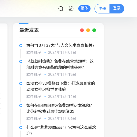
登录
繁体
注册
最近发表
为何“137137大”与人文艺术息息相关？
软件教程
2024年11月01日
《叔叔别撩我》免费在线全集观看：这
部剧究竟有哪些隐藏的剧情秘密？
软件教程
2024年11月18日
国漫女神3D模拟器下载：打造最真实的
动漫女神虚拟世界体验
软件教程
2024年12月14日
如何在哔哩哔哩tv免费观看少女视频？
让你轻松找到最佳观影资源
软件教程
2024年11月06日
什么是“羞羞漫画sss”？它为何这么受欢
迎？