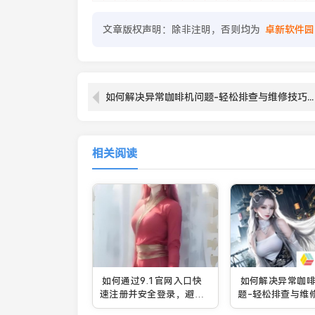
文章版权声明：除非注明，否则均为
卓新软件园
如何解决异常咖啡机问题-轻松排查与维修技巧-让你的咖啡机恢复正常运行
相关阅读
如何通过9.1官网入口快
如何解决异常咖
速注册并安全登录，避免
题-轻松排查与维
常见问题的困扰？
让你的咖啡机恢复