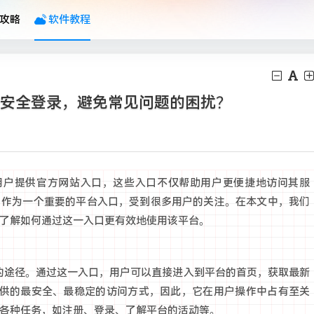
攻略
软件教程
并安全登录，避免常见问题的困扰？
用户提供官方网站入口，这些入口不仅帮助用户更便捷地访问其服
入口作为一个重要的平台入口，受到很多用户的关注。在本文中，我们
户了解如何通过这一入口更有效地使用该平台。
网站的途径。通过这一入口，用户可以直接进入到平台的首页，获取最新
供的最安全、最稳定的访问方式，因此，它在用户操作中占有至关
成各种任务，如注册、登录、了解平台的活动等。