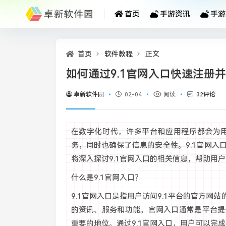
首页
手游资讯
手游
首页
软件教程
正文
如何通过9.1官网入口快速注册
卓新软件园
02-04
阅读
32评论
在数字化时代，许多平台和应用程序都会为
务，同时也确保了信息的安全性。9.1官网
将深入探讨9.1官网入口的相关信息，帮助用
什么是9.1官网入口？
9.1官网入口是指用户访问9.1平台的官方
的资讯、服务和功能。官网入口通常是平台提
重要的地位。通过9.1官网入口，用户可以完