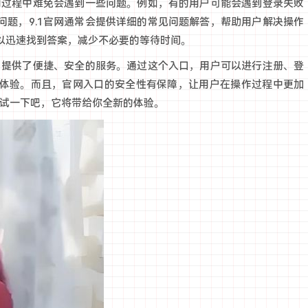
使用过程中难免会遇到一些问题。例如，有的用户可能会遇到登录失败
问题，9.1官网通常会提供详细的常见问题解答，帮助用户解决操作
以迅速找到答案，减少不必要的等待时间。
道，提供了便捷、安全的服务。通过这个入口，用户可以进行注册、登
体验。而且，官网入口的安全性有保障，让用户在操作过程中更加
尝试一下吧，它将带给你全新的体验。