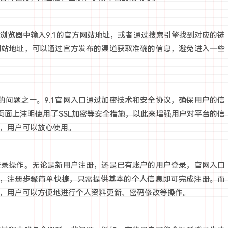
在浏览器中输入9.1的官方网站地址，或者通过搜索引擎找到对应的链
方网站地址，可以通过官方发布的渠道获取准确的信息，避免进入一些
的问题之一。9.1官网入口通过加密技术和安全协议，确保用户的信
页面上注明使用了SSL加密等安全措施，以此来增强用户对平台的信
的，用户可以放心使用。
和登录操作。无论是新用户注册，还是已有账户的用户登录，官网入口
，注册步骤简单快捷，只需提供基本的个人信息即可完成注册。而
后，用户可以方便地进行个人资料更新、密码修改等操作。