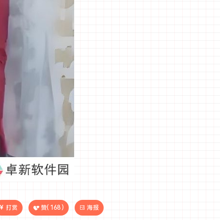
打赏
赞(
168
)
海报