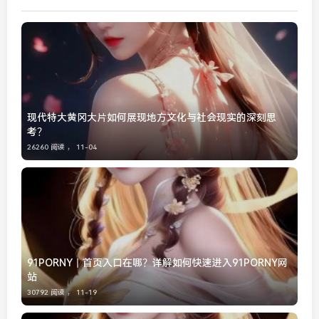
现代特大黄冈大片如何展现地方文化与社会现实的深刻思
考？
26260 阅读 ，
11-04
91PORNY丨首页入口在哪？详解如何快速进入91PORNY网
站
30792 阅读 ，
11-19