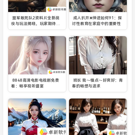
盟军敢死队2资料片全新战
成人扒开❌伸进如何91：探
役与玩法揭晓，玩家期待值
讨性教育在家庭中的重要性
大幅提升
8848高清电影电视剧免费
班长 我～慢点～好爽好：青
看：畅享视听盛宴
春的畅想与追求