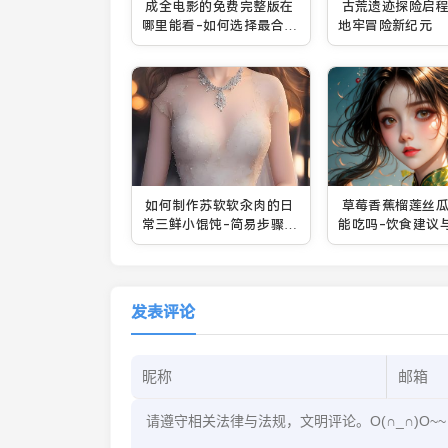
成全电影的免费完整版在
古荒遗迹探险启程
哪里能看-如何选择最合适
地牢冒险新纪元
的观看平台
如何制作苏软软汆肉的日
草莓香蕉榴莲丝瓜
常三鲜小馄饨-简易步骤和
能吃吗-饮食建议
制作技巧
析：这些食物对年
影响
发表评论