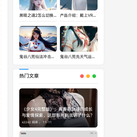
黑暗之魂2怎么切换选项模式-全面解析如何更好调整游戏设置的技巧
产品介绍：戴上VR眼镜体验刺激的少妇做受高潮感觉
鬼谷八荒仙法冲击怎么用的？深入解析仙法冲击的运用技巧与实战优势
鬼谷八荒先天气运选哪个？解读最佳选择与天赋加成的终极指南
热门文章
《少女4完整版》：青春期女孩的成长
与爱情探索，这部影片到底讲了什么？
42262 阅读 ，
11-11