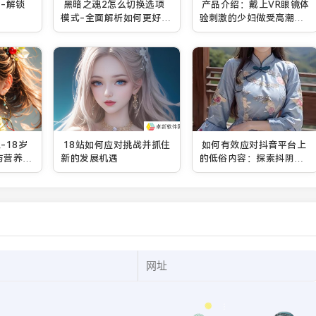
-解锁
黑暗之魂2怎么切换选项
产品介绍：戴上VR眼镜体
模式-全面解析如何更好调
验刺激的少妇做受高潮感
整游戏设置的技巧
觉
-18岁
18站如何应对挑战并抓住
如何有效应对抖音平台上
与营养分
新的发展机遇
的低俗内容：探索抖阴现
轻人的
象的根源与解决方法