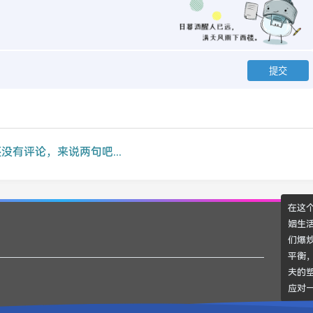
没有评论，来说两句吧...
在这
姻生
们爆
平衡
夫的
应对