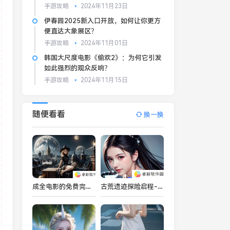
力
手游攻略
2024年11月23日
伊春园2025新入口开放，如何让你更方
便直达大象展区？
手游攻略
2024年11月01日
韩国大尺度电影《偷欢2》：为何它引发
如此强烈的观众反响？
手游攻略
2024年11月15日
随便看看
换一换
成全电影的免费完整版在哪里能看-如何选择最合适的观看平台
古荒遗迹探险启程-解锁地牢冒险新纪元